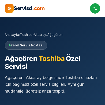
Servisd
.com
⚙
Anasayfa
›
Toshiba
›
Aksaray
›
Ağaçören
Yerel Servis Noktası
Ağaçören
Toshiba
Özel
Servisi
Ağaçören, Aksaray bölgesinde Toshiba cihazları
için bağımsız özel servis bilgileri. Aynı gün
müdahale, ücretsiz arıza tespiti.