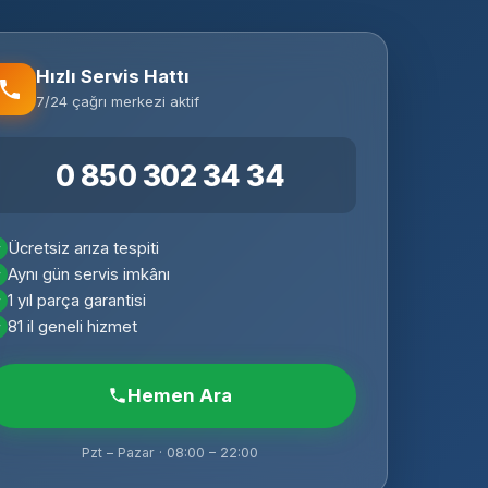
Hızlı Servis Hattı
7/24 çağrı merkezi aktif
0 850 302 34 34
Ücretsiz arıza tespiti
Aynı gün servis imkânı
1 yıl parça garantisi
81 il geneli hizmet
Hemen Ara
Pzt – Pazar · 08:00 – 22:00