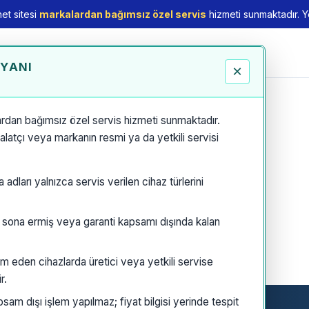
et sitesi
markalardan bağımsız özel servis
hizmeti sunmaktadır. Yet
EYANI
×
rdan bağımsız özel servis hizmeti sunmaktadır.
thalatçı veya markanın resmi ya da yetkili servisi
dları yalnızca servis verilen cihaz türlerini
i sona ermiş veya garanti kapsamı dışında kalan
m eden cihazlarda üretici veya yetkili servise
r.
am dışı işlem yapılmaz; fiyat bilgisi yerinde tespit