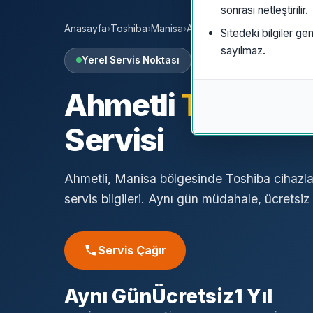
sonrası netleştirilir.
Anasayfa
›
Toshiba
›
Manisa
›
Ahmetli
Sitedeki bilgiler gen
sayılmaz.
Yerel Servis Noktası
Ahmetli
Toshiba
Ö
Servisi
Ahmetli, Manisa bölgesinde Toshiba cihazlar
servis bilgileri. Aynı gün müdahale, ücretsiz a
Servis Çağır
Aynı Gün
Ücretsiz
1 Yıl