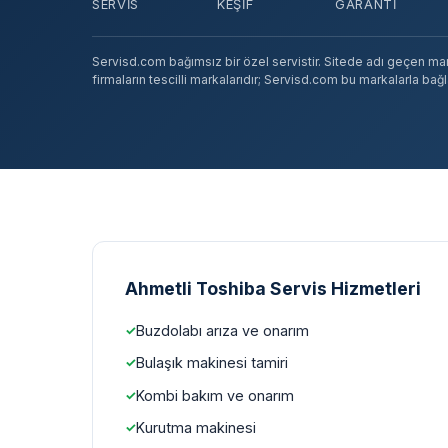
SERVIS
KEŞIF
GARANTI
Servisd.com bağımsız bir özel servistir. Sitede adı geçen marka
firmaların tescilli markalarıdır; Servisd.com bu markalarla bağlan
Ahmetli Toshiba Servis Hizmetleri
Buzdolabı arıza ve onarım
Bulaşık makinesi tamiri
Kombi bakım ve onarım
Kurutma makinesi