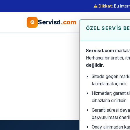
⚠️ Dikkat:
Bu intern
Servisd
.com
⚙
ÖZEL SERVIS B
Servisd.com
markala
Herhangi bir üretici, i
değildir
.
Sitede geçen marka a
tanımlamak içindir.
Hizmetler; garantis
cihazlarla sınırlıdır.
Garanti süresi deva
başvurulması önerili
Onay alınmadan kaps