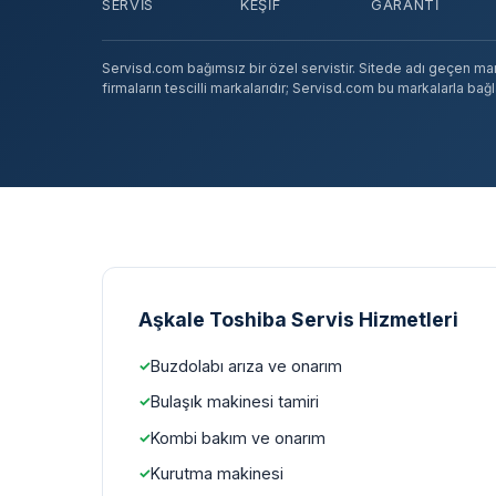
SERVIS
KEŞIF
GARANTI
Servisd.com bağımsız bir özel servistir. Sitede adı geçen marka
firmaların tescilli markalarıdır; Servisd.com bu markalarla bağlan
Aşkale Toshiba Servis Hizmetleri
Buzdolabı arıza ve onarım
Bulaşık makinesi tamiri
Kombi bakım ve onarım
Kurutma makinesi