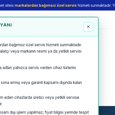
et sitesi
markalardan bağımsız özel servis
hizmeti sunmaktadır. Yet
EYANI
×
rdan bağımsız özel servis hizmeti sunmaktadır.
thalatçı veya markanın resmi ya da yetkili servisi
dları yalnızca servis verilen cihaz türlerini
i sona ermiş veya garanti kapsamı dışında kalan
m eden cihazlarda üretici veya yetkili servise
r.
am dışı işlem yapılmaz; fiyat bilgisi yerinde tespit