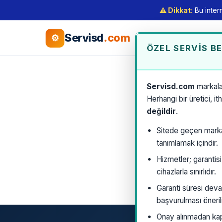
⚠️ Dikkat:
Bu intern
Servisd
.com
⚙
ÖZEL SERVIS B
Servisd.com
markala
Herhangi bir üretici, i
değildir
.
Sitede geçen marka a
tanımlamak içindir.
Hizmetler; garantis
cihazlarla sınırlıdır.
Garanti süresi deva
başvurulması önerili
Onay alınmadan kaps