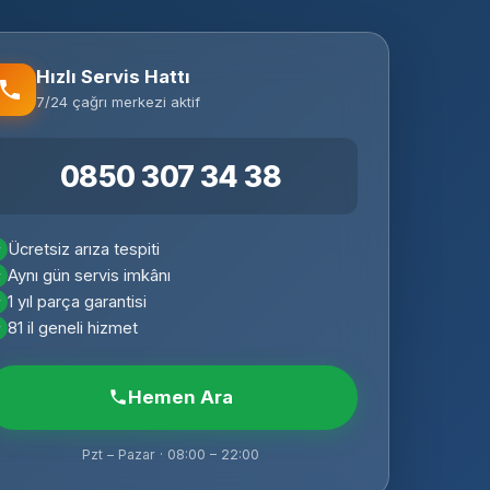
Hızlı Servis Hattı
7/24 çağrı merkezi aktif
0850 307 34 38
Ücretsiz arıza tespiti
Aynı gün servis imkânı
1 yıl parça garantisi
81 il geneli hizmet
Hemen Ara
Pzt – Pazar · 08:00 – 22:00