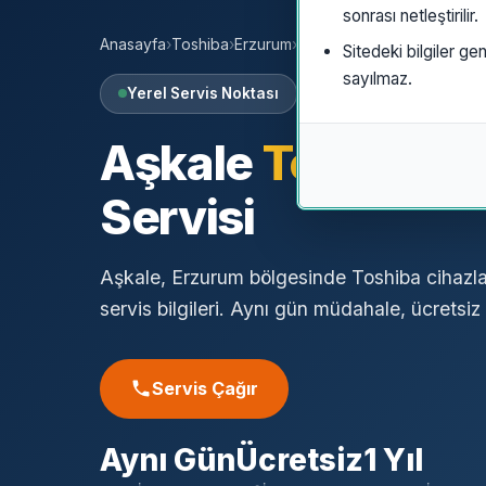
sonrası netleştirilir.
Anasayfa
›
Toshiba
›
Erzurum
›
Aşkale
Sitedeki bilgiler gen
sayılmaz.
Yerel Servis Noktası
Aşkale
Toshiba
Ö
Servisi
Aşkale, Erzurum bölgesinde Toshiba cihazlar
servis bilgileri. Aynı gün müdahale, ücretsiz a
Servis Çağır
Aynı Gün
Ücretsiz
1 Yıl