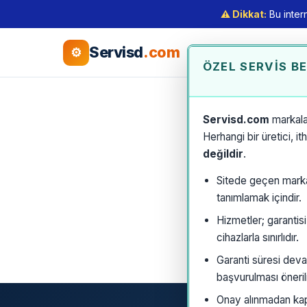
⚠️ Dikkat:
Bu intern
Servisd
.com
⚙
ÖZEL SERVIS B
Servisd.com
markala
Herhangi bir üretici, i
değildir
.
Sitede geçen marka a
tanımlamak içindir.
Hizmetler; garantis
cihazlarla sınırlıdır.
Garanti süresi deva
başvurulması önerili
Onay alınmadan kaps