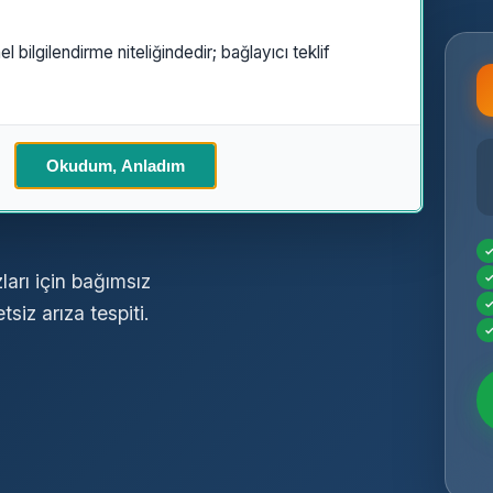
el bilgilendirme niteliğindedir; bağlayıcı teklif
a
Özel
Okudum, Anladım
arı için bağımsız
siz arıza tespiti.