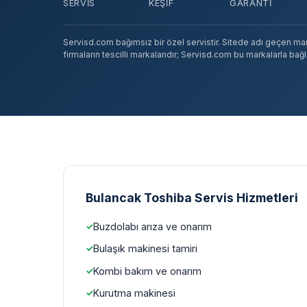
SERVIS
KEŞIF
GARANTI
Servisd.com bağımsız bir özel servistir. Sitede adı geçen marka
firmaların tescilli markalarıdır; Servisd.com bu markalarla bağlan
Bulancak Toshiba Servis Hizmetleri
Buzdolabı arıza ve onarım
Bulaşık makinesi tamiri
Kombi bakım ve onarım
Kurutma makinesi