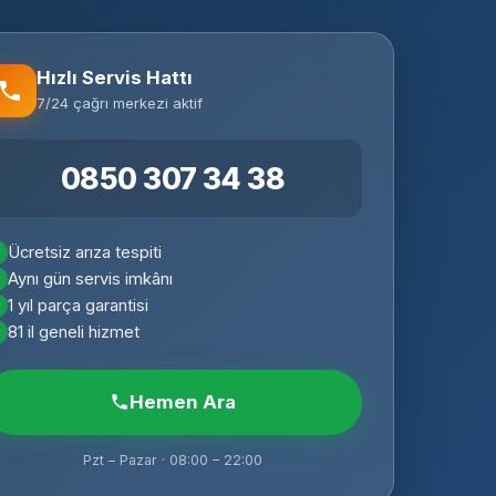
Hızlı Servis Hattı
7/24 çağrı merkezi aktif
0850 307 34 38
Ücretsiz arıza tespiti
Aynı gün servis imkânı
1 yıl parça garantisi
81 il geneli hizmet
Hemen Ara
Pzt – Pazar · 08:00 – 22:00