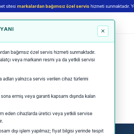
et sitesi
markalardan bağımsız özel servis
hizmeti sunmaktadır. Yet
EYANI
×
rdan bağımsız özel servis hizmeti sunmaktadır.
thalatçı veya markanın resmi ya da yetkili servisi
dları yalnızca servis verilen cihaz türlerini
i sona ermiş veya garanti kapsamı dışında kalan
m eden cihazlarda üretici veya yetkili servise
r.
am dışı işlem yapılmaz; fiyat bilgisi yerinde tespit