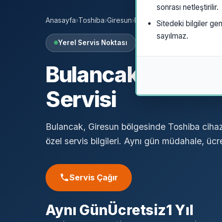
sonrası netleştirilir.
Anasayfa
›
Toshiba
›
Giresun
›
Bulancak
Sitedeki bilgiler gen
sayılmaz.
Yerel Servis Noktası
Bulancak
Toshib
Servisi
Bulancak, Giresun bölgesinde Toshiba cihazl
özel servis bilgileri. Aynı gün müdahale, ücret
Servis Çağır
Aynı Gün
Ücretsiz
1 Yıl