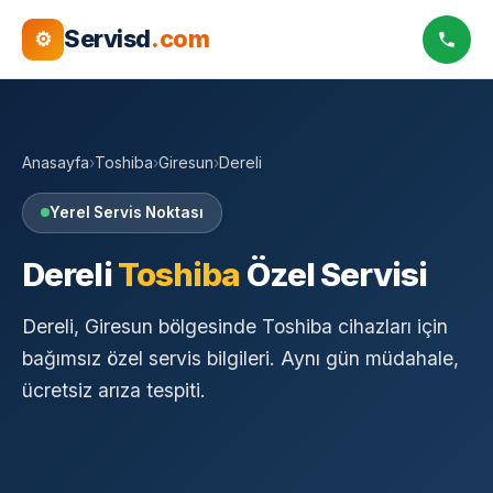
Servisd
.com
⚙
Anasayfa
›
Toshiba
›
Giresun
›
Dereli
Yerel Servis Noktası
Dereli
Toshiba
Özel Servisi
Dereli, Giresun bölgesinde Toshiba cihazları için
bağımsız özel servis bilgileri. Aynı gün müdahale,
ücretsiz arıza tespiti.