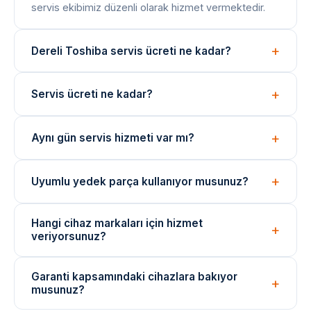
servis ekibimiz düzenli olarak hizmet vermektedir.
Dereli Toshiba servis ücreti ne kadar?
Arıza tespiti ücretsizdir. Onarım bedeli arıza türüne
Servis ücreti ne kadar?
göre değişir; işlem öncesi net fiyat bilgisi paylaşılır.
Arıza tespiti ücretsizdir. Onarım ücreti, arızanın türüne
Aynı gün servis hizmeti var mı?
ve değişen parçaya göre belirlenir. İşlem öncesi fiyat
bilgisi verilir.
Evet, yoğunluğa bağlı olarak aynı gün içinde teknik
Uyumlu yedek parça kullanıyor musunuz?
ekibimizi yönlendirebiliyoruz. Acil durumlar için çağrı
merkezimizi arayın.
Onarımlarda cihaza uygun kaliteli veya eşdeğer
Hangi cihaz markaları için hizmet
yedek parçalar kullanılmaktadır. Parça değişimlerinde
veriyorsunuz?
garanti verilir.
Arçelik, Beko, Bosch, Siemens, Samsung, LG ve
Garanti kapsamındaki cihazlara bakıyor
daha birçok marka cihazı için bağımsız teknik servis
musunuz?
hizmeti sunuyoruz.