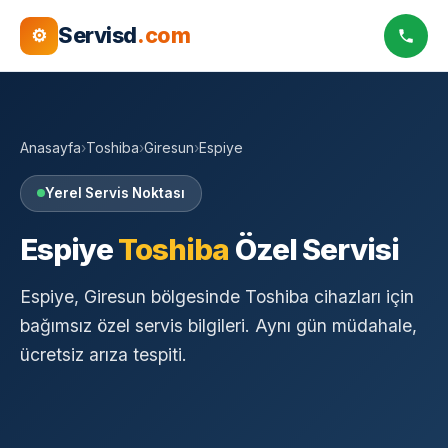
Servisd
.com
⚙
Anasayfa
›
Toshiba
›
Giresun
›
Espiye
Yerel Servis Noktası
Espiye
Toshiba
Özel Servisi
Espiye, Giresun bölgesinde Toshiba cihazları için
bağımsız özel servis bilgileri. Aynı gün müdahale,
ücretsiz arıza tespiti.