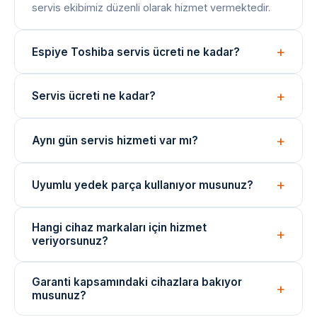
servis ekibimiz düzenli olarak hizmet vermektedir.
Espiye Toshiba servis ücreti ne kadar?
Arıza tespiti ücretsizdir. Onarım bedeli arıza türüne
Servis ücreti ne kadar?
göre değişir; işlem öncesi net fiyat bilgisi paylaşılır.
Arıza tespiti ücretsizdir. Onarım ücreti, arızanın türüne
Aynı gün servis hizmeti var mı?
ve değişen parçaya göre belirlenir. İşlem öncesi fiyat
bilgisi verilir.
Evet, yoğunluğa bağlı olarak aynı gün içinde teknik
Uyumlu yedek parça kullanıyor musunuz?
ekibimizi yönlendirebiliyoruz. Acil durumlar için çağrı
merkezimizi arayın.
Onarımlarda cihaza uygun kaliteli veya eşdeğer
Hangi cihaz markaları için hizmet
yedek parçalar kullanılmaktadır. Parça değişimlerinde
veriyorsunuz?
garanti verilir.
Arçelik, Beko, Bosch, Siemens, Samsung, LG ve
Garanti kapsamındaki cihazlara bakıyor
daha birçok marka cihazı için bağımsız teknik servis
musunuz?
hizmeti sunuyoruz.