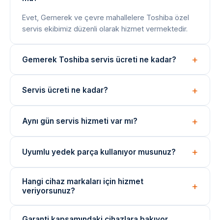
Evet, Gemerek ve çevre mahallelere Toshiba özel
servis ekibimiz düzenli olarak hizmet vermektedir.
Gemerek Toshiba servis ücreti ne kadar?
Arıza tespiti ücretsizdir. Onarım bedeli arıza türüne
Servis ücreti ne kadar?
göre değişir; işlem öncesi net fiyat bilgisi paylaşılır.
Arıza tespiti ücretsizdir. Onarım ücreti, arızanın türüne
Aynı gün servis hizmeti var mı?
ve değişen parçaya göre belirlenir. İşlem öncesi fiyat
bilgisi verilir.
Evet, yoğunluğa bağlı olarak aynı gün içinde teknik
Uyumlu yedek parça kullanıyor musunuz?
ekibimizi yönlendirebiliyoruz. Acil durumlar için çağrı
merkezimizi arayın.
Onarımlarda cihaza uygun kaliteli veya eşdeğer
Hangi cihaz markaları için hizmet
yedek parçalar kullanılmaktadır. Parça değişimlerinde
veriyorsunuz?
garanti verilir.
Arçelik, Beko, Bosch, Siemens, Samsung, LG ve
Garanti kapsamındaki cihazlara bakıyor