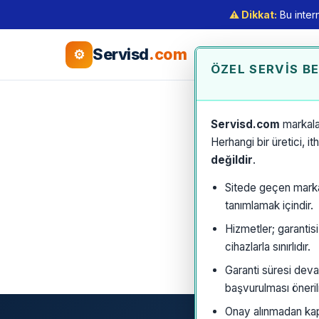
⚠️ Dikkat:
Bu intern
Servisd
.com
⚙
ÖZEL SERVIS B
Servisd.com
markala
Herhangi bir üretici, i
değildir
.
Sitede geçen marka a
tanımlamak içindir.
Hizmetler; garantis
cihazlarla sınırlıdır.
Garanti süresi deva
başvurulması önerili
Onay alınmadan kaps