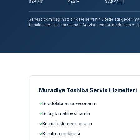
SERVIS
KEŞIF
GARANTI
Servisd.com bağımsız bir özel servistir. Sitede adı geçen marka
firmaların tescilli markalarıdır; Servisd.com bu markalarla bağlan
Muradiye Toshiba Servis Hizmetleri
Buzdolabı arıza ve onarım
Bulaşık makinesi tamiri
Kombi bakım ve onarım
Kurutma makinesi