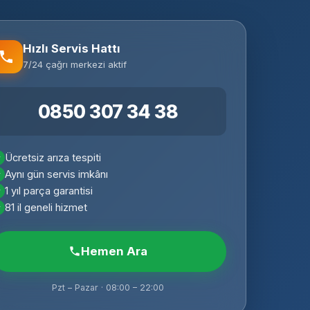
Hızlı Servis Hattı
7/24 çağrı merkezi aktif
0850 307 34 38
Ücretsiz arıza tespiti
Aynı gün servis imkânı
1 yıl parça garantisi
81 il geneli hizmet
Hemen Ara
Pzt – Pazar · 08:00 – 22:00