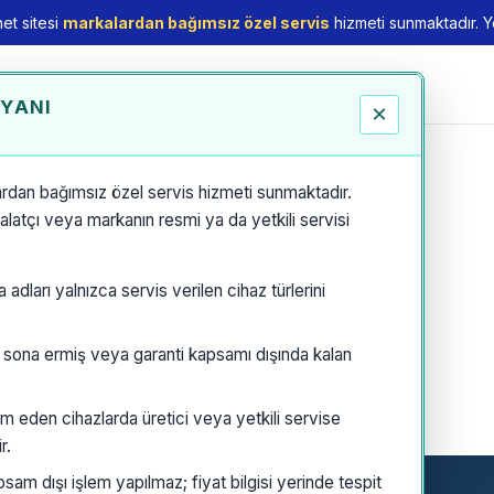
et sitesi
markalardan bağımsız özel servis
hizmeti sunmaktadır. Yet
EYANI
×
rdan bağımsız özel servis hizmeti sunmaktadır.
thalatçı veya markanın resmi ya da yetkili servisi
dları yalnızca servis verilen cihaz türlerini
i sona ermiş veya garanti kapsamı dışında kalan
m eden cihazlarda üretici veya yetkili servise
r.
am dışı işlem yapılmaz; fiyat bilgisi yerinde tespit