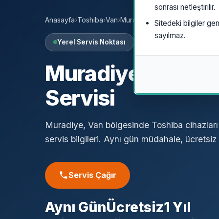
sonrası netleştirilir.
Anasayfa
›
Toshiba
›
Van
›
Muradiye
Sitedeki bilgiler gen
sayılmaz.
Yerel Servis Noktası
Muradiye
Toshib
Servisi
Muradiye, Van bölgesinde Toshiba cihazları 
servis bilgileri. Aynı gün müdahale, ücretsiz a
Servis Çağır
Aynı Gün
Ücretsiz
1 Yıl