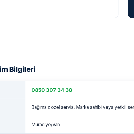
m Bilgileri
0850 307 34 38
Bağımsız özel servis. Marka sahibi veya yetkili serv
Muradiye/Van