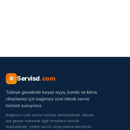
Servisd
.com
⚙
Türkiye genelinde beyaz eşya, kombi ve klima
cihazlarınız için bağımsız özel teknik servis
hizmeti sunuyoruz.
Bağımsız özel servis hizmeti verilmektedir. Sitede
adı geçen markalar ilgili firmaların tescilli
markalarıdır; yetkili servis veya marka temsilcisi