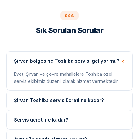
SSS
Sık Sorulan Sorular
Şirvan bölgesine Toshiba servisi geliyor mu?
Evet, Şirvan ve çevre mahallelere Toshiba özel
servis ekibimiz düzenli olarak hizmet vermektedir.
Şirvan Toshiba servis ücreti ne kadar?
Arıza tespiti ücretsizdir. Onarım bedeli arıza türüne
Servis ücreti ne kadar?
göre değişir; işlem öncesi net fiyat bilgisi paylaşılır.
Arıza tespiti ücretsizdir. Onarım ücreti, arızanın türüne