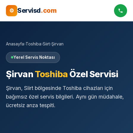
Servisd
.com
⚙
Anasayfa
›
Toshiba
›
Siirt
›
Şirvan
Yerel Servis Noktası
Şirvan
Toshiba
Özel Servisi
Şirvan, Siirt bölgesinde Toshiba cihazları için
bağımsız özel servis bilgileri. Aynı gün müdahale,
ücretsiz arıza tespiti.