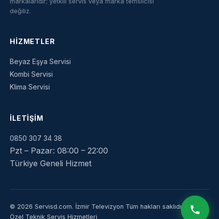
markalarıdır; yetkili servis veya marka temsilcisi
değiliz.
HIZMETLER
Beyaz Eşya Servisi
Kombi Servisi
Klima Servisi
İLETIŞIM
0850 307 34 38
Pzt – Pazar: 08:00 – 22:00
Türkiye Geneli Hizmet
© 2026 Servisd.com.
İzmir Televizyon
Tüm hakları saklıdır.
Özel Teknik Servis Hizmetleri