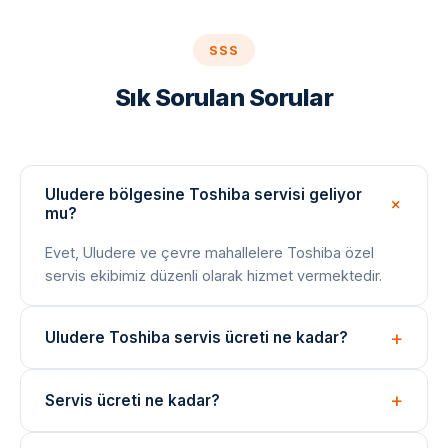
SSS
Sık Sorulan Sorular
Uludere bölgesine Toshiba servisi geliyor
mu?
Evet, Uludere ve çevre mahallelere Toshiba özel
servis ekibimiz düzenli olarak hizmet vermektedir.
Uludere Toshiba servis ücreti ne kadar?
Arıza tespiti ücretsizdir. Onarım bedeli arıza türüne
Servis ücreti ne kadar?
göre değişir; işlem öncesi net fiyat bilgisi paylaşılır.
Arıza tespiti ücretsizdir. Onarım ücreti, arızanın türüne